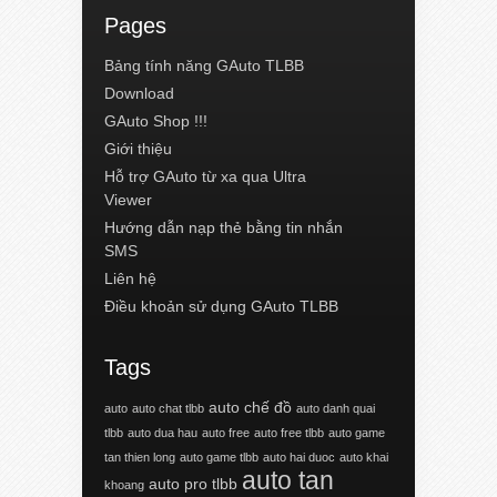
Pages
Bảng tính năng GAuto TLBB
Download
GAuto Shop !!!
Giới thiệu
Hỗ trợ GAuto từ xa qua Ultra
Viewer
Hướng dẫn nạp thẻ bằng tin nhắn
SMS
Liên hệ
Điều khoản sử dụng GAuto TLBB
Tags
auto chế đồ
auto
auto chat tlbb
auto danh quai
tlbb
auto dua hau
auto free
auto free tlbb
auto game
tan thien long
auto game tlbb
auto hai duoc
auto khai
auto tan
auto pro tlbb
khoang