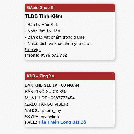
GAuto Shop !!!
TLBB Tình Kiếm
- Bán Ly Hỏa SLL
- Nhận làm Ly Hỏa
- Bán các vật phẩm trong game
- Nhiều dịch vụ khác theo yêu cầu...
Liên Hệ:
Phone: 0976 572 732
KNB – Zing Xu
BÁN KNB SLL 1K= 60 NGÀN
BÁN ZING XU CK 8%
MUA LH DT : 0987777454
(ZALO,TANGO,VIBER)
YAHOO: phero_my
SKYPE: mymyknb
FACE:
Tân Thiên Long Bát Bộ