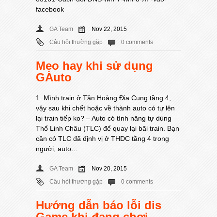
facebook
GA Team
Nov 22, 2015
Câu hỏi thường gặp
0 comments
Mẹo hay khi sử dụng
GAuto
1. Mình train ở Tần Hoàng Địa Cung tầng 4,
vậy sau khi chết hoặc về thành auto có tự lên
lại train tiếp ko? – Auto có tính năng tự dùng
Thổ Linh Châu (TLC) để quay lại bãi train. Bạn
cần có TLC đã định vị ở THDC tầng 4 trong
người, auto…
GA Team
Nov 20, 2015
Câu hỏi thường gặp
0 comments
Hướng dẫn báo lỗi dis
Game khi đang chơi