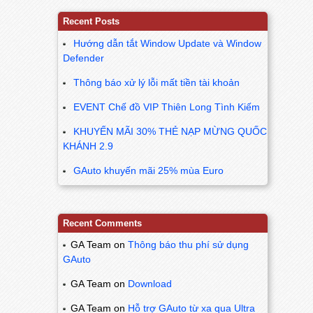
Recent Posts
Hướng dẫn tắt Window Update và Window
Defender
Thông báo xử lý lỗi mất tiền tài khoản
EVENT Chế đồ VIP Thiên Long Tình Kiếm
KHUYẾN MÃI 30% THẺ NẠP MỪNG QUỐC
KHÁNH 2.9
GAuto khuyến mãi 25% mùa Euro
Recent Comments
GA Team
on
Thông báo thu phí sử dụng
GAuto
GA Team
on
Download
GA Team
on
Hỗ trợ GAuto từ xa qua Ultra