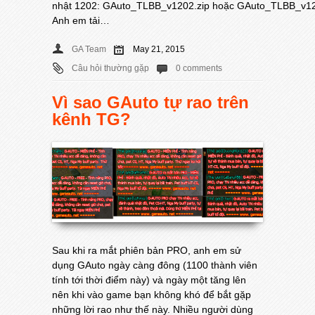
nhật 1202: GAuto_TLBB_v1202.zip hoặc GAuto_TLBB_v120
Anh em tải…
GA Team
May 21, 2015
Câu hỏi thường gặp
0 comments
Vì sao GAuto tự rao trên
kênh TG?
Sau khi ra mắt phiên bản PRO, anh em sử
dụng GAuto ngày càng đông (1100 thành viên
tính tới thời điểm này) và ngày một tăng lên
nên khi vào game bạn không khó để bắt gặp
những lời rao như thế này. Nhiều người dùng