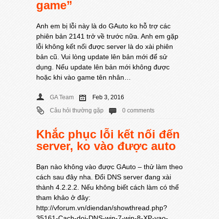
game”
Anh em bị lỗi này là do GAuto ko hỗ trợ các
phiên bản 2141 trở về trước nữa. Anh em gặp
lỗi không kết nối được server là do xài phiên
bản cũ. Vui lòng update lên bản mới để sử
dụng. Nếu update lên bản mới không được
hoặc khi vào game tên nhân…
GA Team
Feb 3, 2016
Câu hỏi thường gặp
0 comments
Khắc phục lỗi kết nối đến
server, ko vào được auto
Bạn nào không vào được GAuto – thử làm theo
cách sau đây nha. Đổi DNS server đang xài
thành 4.2.2.2. Nếu không biết cách làm có thể
tham khảo ở đây:
http://vforum.vn/diendan/showthread.php?
35161-Cach-doi-DNS-win-7-win-8-XP-vao-