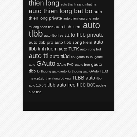
thien long
auto thanh sang nhat ha
auto thien long bat bo
auto
thien long private
auto thien long vng
auto
auto
auto tinh kiem
thuong nhan tlbb
tlbb
auto tlbb private
auto tlbb free
auto
auto tlbb pro
auto tlbb song kiem
tlbb tinh kiem
auto TLTK
auto trong trot
auto ttl
auto ttl3d
ctv gauto
fix loi
game
GAuto
gauto
auto
GAuto FAQ
gauto free
tlbb
loi thuong gap gauto
loi thuong gap GAuto TLBB
TLBB auto
msvcp120
thien long 3d vng
tlbb
tlbb bot
tlbb auto free
auto 1.0.0.3
update
auto tlbb