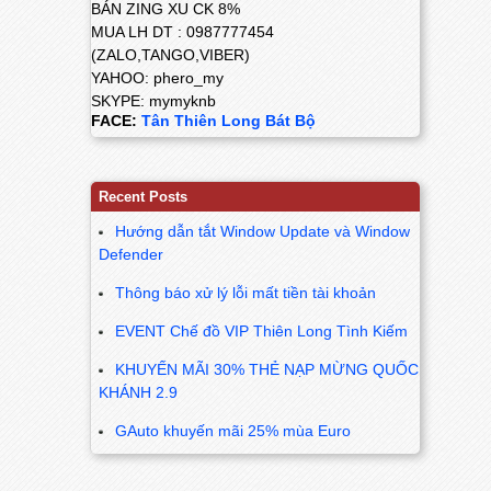
BÁN ZING XU CK 8%
MUA LH DT : 0987777454
(ZALO,TANGO,VIBER)
YAHOO: phero_my
SKYPE: mymyknb
FACE:
Tân Thiên Long Bát Bộ
Recent Posts
Hướng dẫn tắt Window Update và Window
Defender
Thông báo xử lý lỗi mất tiền tài khoản
EVENT Chế đồ VIP Thiên Long Tình Kiếm
KHUYẾN MÃI 30% THẺ NẠP MỪNG QUỐC
KHÁNH 2.9
GAuto khuyến mãi 25% mùa Euro