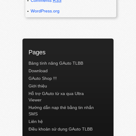
Comments
RSS
WordPress.org
Pages
Bảng tính năng GAuto TLBB
Download
GAuto Shop !!!
Giới thiệu
Hỗ trợ GAuto từ xa qua Ultra
Viewer
Hướng dẫn nạp thẻ bằng tin nhắn
SMS
Liên hệ
Điều khoản sử dụng GAuto TLBB