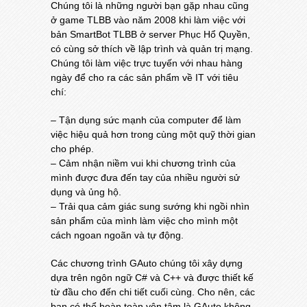
Chúng tôi là những người bạn gặp nhau cũng
ở game TLBB vào năm 2008 khi làm việc với
bản SmartBot TLBB ở server Phục Hổ Quyền,
có cùng sở thích về lập trình và quản trị mạng.
Chúng tôi làm việc trực tuyến với nhau hàng
ngày để cho ra các sản phẩm về IT với tiêu
chí:
– Tận dụng sức mạnh của computer để làm
việc hiệu quả hơn trong cùng một quỹ thời gian
cho phép.
– Cảm nhận niềm vui khi chương trình của
mình được đưa đến tay của nhiều người sử
dụng và ủng hộ.
– Trải qua cảm giác sung sướng khi ngồi nhìn
sản phẩm của mình làm việc cho mình một
cách ngoan ngoãn và tự động.
Các chương trình GAuto chúng tôi xây dựng
dựa trên ngôn ngữ C# và C++ và được thiết kế
từ đầu cho đến chi tiết cuối cùng. Cho nên, các
bạn có thể hoàn toàn yên tâm là GAuto không