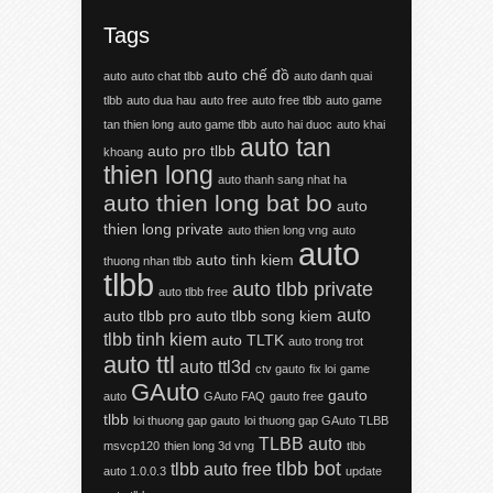
Tags
auto chế đồ
auto
auto chat tlbb
auto danh quai
tlbb
auto dua hau
auto free
auto free tlbb
auto game
tan thien long
auto game tlbb
auto hai duoc
auto khai
auto tan
auto pro tlbb
khoang
thien long
auto thanh sang nhat ha
auto thien long bat bo
auto
thien long private
auto thien long vng
auto
auto
auto tinh kiem
thuong nhan tlbb
tlbb
auto tlbb private
auto tlbb free
auto
auto tlbb pro
auto tlbb song kiem
tlbb tinh kiem
auto TLTK
auto trong trot
auto ttl
auto ttl3d
ctv gauto
fix loi
game
GAuto
gauto
auto
GAuto FAQ
gauto free
tlbb
loi thuong gap gauto
loi thuong gap GAuto TLBB
TLBB auto
msvcp120
thien long 3d vng
tlbb
tlbb bot
tlbb auto free
auto 1.0.0.3
update