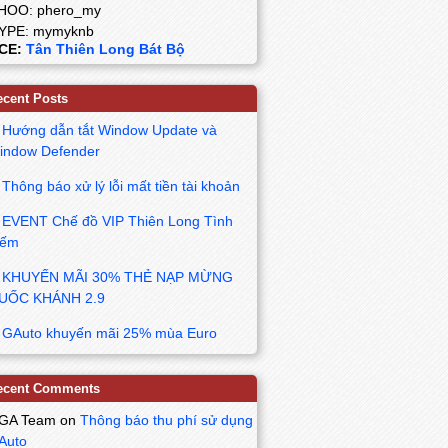
HOO: phero_my
YPE: mymyknb
CE:
Tân Thiên Long Bát Bộ
ecent Posts
Hướng dẫn tắt Window Update và
indow Defender
Thông báo xử lý lỗi mất tiền tài khoản
EVENT Chế đồ VIP Thiên Long Tình
iếm
KHUYẾN MÃI 30% THẺ NẠP MỪNG
UỐC KHÁNH 2.9
GAuto khuyến mãi 25% mùa Euro
ecent Comments
GA Team
on
Thông báo thu phí sử dụng
Auto