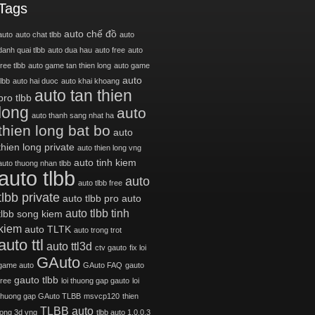
Tags
auto chế đồ
auto
auto chat tlbb
auto
danh quai tlbb
auto dua hau
auto free
auto
free tlbb
auto game tan thien long
auto game
auto
tlbb
auto hai duoc
auto khai khoang
auto tan thien
pro tlbb
long
auto
auto thanh sang nhat ha
thien long bat bo
auto
thien long private
auto thien long vng
auto tinh kiem
auto thuong nhan tlbb
auto tlbb
auto
auto tlbb free
tlbb private
auto tlbb pro
auto
auto tlbb tinh
tlbb song kiem
kiem
auto TLTK
auto trong trot
auto ttl
auto ttl3d
ctv gauto
fix loi
GAuto
game auto
GAuto FAQ
gauto
gauto tlbb
free
loi thuong gap gauto
loi
thuong gap GAuto TLBB
msvcp120
thien
TLBB auto
long 3d vng
tlbb auto 1.0.0.3