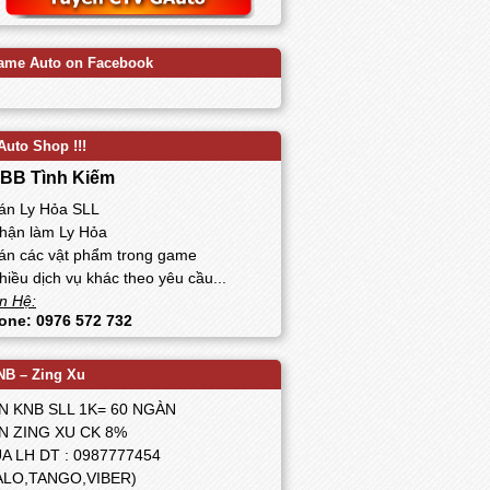
ame Auto on Facebook
Auto Shop !!!
BB Tình Kiếm
Bán Ly Hỏa SLL
Nhận làm Ly Hỏa
Bán các vật phẩm trong game
hiều dịch vụ khác theo yêu cầu...
n Hệ:
one: 0976 572 732
NB – Zing Xu
N KNB SLL 1K= 60 NGÀN
N ZING XU CK 8%
A LH DT : 0987777454
ALO,TANGO,VIBER)