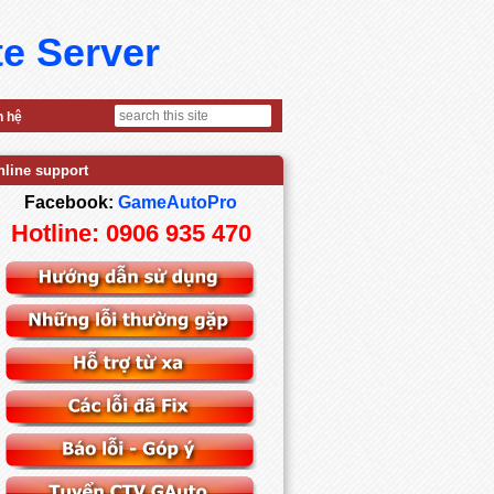
te Server
n hệ
nline support
Facebook:
GameAutoPro
Hotline: 0906 935 470