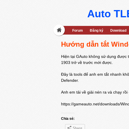
Auto TLB
Forum
Đăng ký
Download
Hướng dẫn tắt Wind
Hiện tại GAuto không sử dụng được 
1903 trở về trước mới được.
Đây là tools để anh em tắt nhanh kh
Defender.
Anh em tải về giải nén ra và chạy r
https://gameauto.net/downloads/Wi
Chia sẻ:
Share