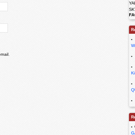
YA
SK
FA
R
W
mail.
K
Q
R
G