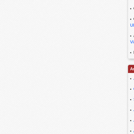
Ul
V
A