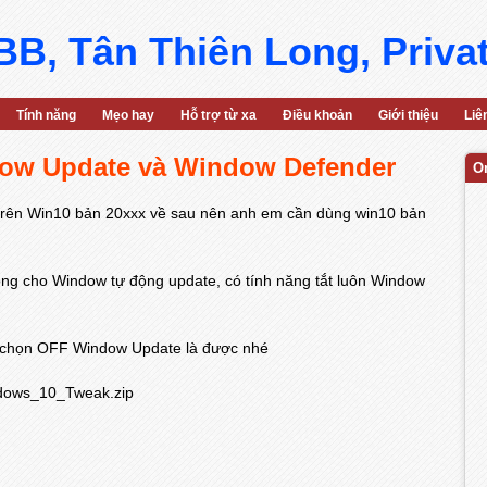
B, Tân Thiên Long, Priva
Tính năng
Mẹo hay
Hỗ trợ từ xa
Điều khoản
Giới thiệu
Liê
ow Update và Window Defender
O
trên Win10 bản 20xxx về sau nên anh em cần dùng win10 bản
ông cho Window tự động update, có tính năng tắt luôn Window
ồi chọn OFF Window Update là được nhé
ndows_10_Tweak.zip