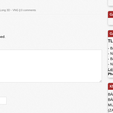
 Long 3D - VNG
|
0 comments
G
G
hed.
TL
- 
- 
- 
- N
Liê
Ph
K
BÁ
BÁ
MU
(Z