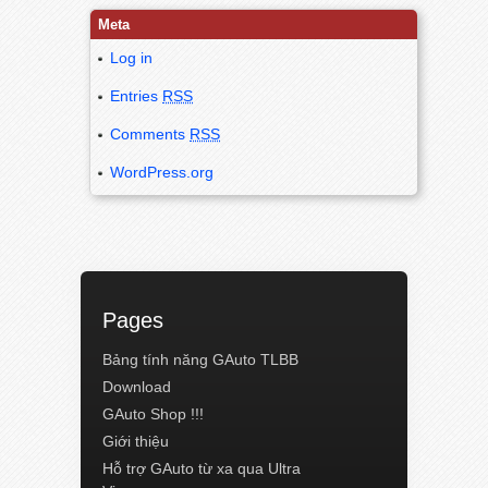
Meta
Log in
Entries
RSS
Comments
RSS
WordPress.org
Pages
Bảng tính năng GAuto TLBB
Download
GAuto Shop !!!
Giới thiệu
Hỗ trợ GAuto từ xa qua Ultra