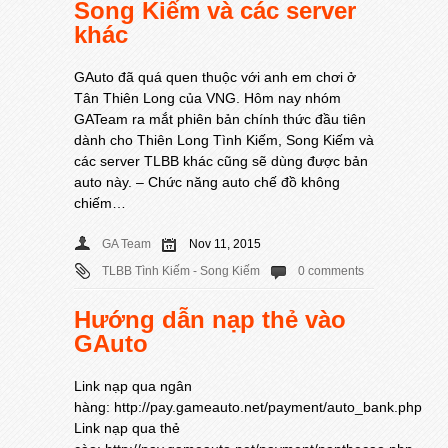
Song Kiếm và các server
khác
GAuto đã quá quen thuộc với anh em chơi ở
Tân Thiên Long của VNG. Hôm nay nhóm
GATeam ra mắt phiên bản chính thức đầu tiên
dành cho Thiên Long Tình Kiếm, Song Kiếm và
các server TLBB khác cũng sẽ dùng được bản
auto này. – Chức năng auto chế đồ không
chiếm…
GA Team
Nov 11, 2015
TLBB Tình Kiếm - Song Kiếm
0 comments
Hướng dẫn nạp thẻ vào
GAuto
Link nạp qua ngân
hàng: http://pay.gameauto.net/payment/auto_bank.php
Link nạp qua thẻ