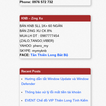
Phone: 0976 572 732
KNB – Zing Xu
BÁN KNB SLL 1K= 60 NGÀN
BÁN ZING XU CK 8%
MUA LH DT : 0987777454
(ZALO,TANGO,VIBER)
YAHOO: phero_my
SKYPE: mymyknb
FACE:
Tân Thiên Long Bát Bộ
Recent Posts
Hướng dẫn tắt Window Update và Window
Defender
Thông báo xử lý lỗi mất tiền tài khoản
EVENT Chế đồ VIP Thiên Long Tình Kiếm