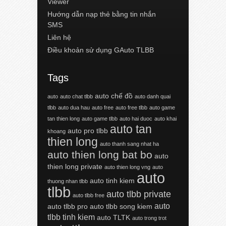
Viewer
Hướng dẫn nạp thẻ bằng tin nhắn
SMS
Liên hệ
Điều khoản sử dụng GAuto TLBB
Tags
auto chế đồ
auto
auto chat tlbb
auto danh quai
tlbb
auto dua hau
auto free
auto free tlbb
auto game
tan thien long
auto game tlbb
auto hai duoc
auto khai
auto tan
auto pro tlbb
khoang
thien long
auto thanh sang nhat ha
auto thien long bat bo
auto
thien long private
auto thien long vng
auto
auto
auto tinh kiem
thuong nhan tlbb
tlbb
auto tlbb private
auto tlbb free
auto
auto tlbb pro
auto tlbb song kiem
tlbb tinh kiem
auto TLTK
auto trong trot