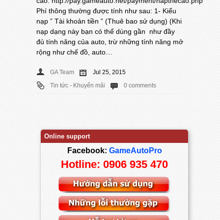
cào: http://pay.gameauto.net/payment/napthecao.php
Phí thông thường được tính như sau: 1- Kiểu
nạp ” Tài khoản tiền ” (Thuê bao sử dụng) (Khi
nạp dạng này bạn có thể dùng gần như đầy
đủ tính năng của auto, trừ những tính năng mở
rộng như chế đồ, auto…
GA Team
Jul 25, 2015
Tin tức - Khuyến mãi
0 comments
Online support
Facebook:
GameAutoPro
Hotline: 0906 935 470