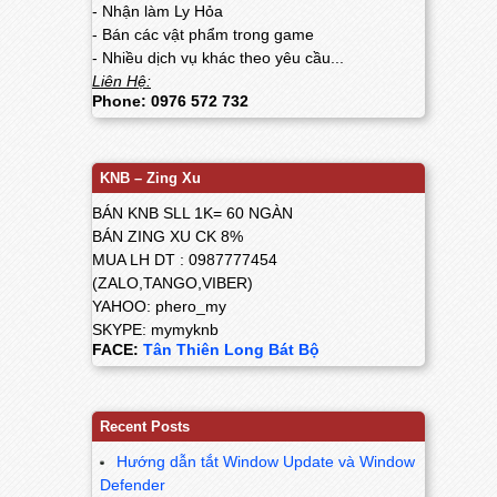
- Nhận làm Ly Hỏa
- Bán các vật phẩm trong game
- Nhiều dịch vụ khác theo yêu cầu...
Liên Hệ:
Phone: 0976 572 732
KNB – Zing Xu
BÁN KNB SLL 1K= 60 NGÀN
BÁN ZING XU CK 8%
MUA LH DT : 0987777454
(ZALO,TANGO,VIBER)
YAHOO: phero_my
SKYPE: mymyknb
FACE:
Tân Thiên Long Bát Bộ
Recent Posts
Hướng dẫn tắt Window Update và Window
Defender