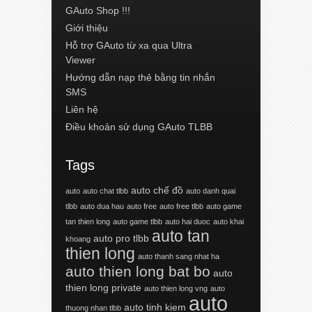
GAuto Shop !!!
Giới thiệu
Hỗ trợ GAuto từ xa qua Ultra
Viewer
Hướng dẫn nạp thẻ bằng tin nhắn
SMS
Liên hệ
Điều khoản sử dụng GAuto TLBB
Tags
auto chế đồ
auto
auto chat tlbb
auto danh quai
tlbb
auto dua hau
auto free
auto free tlbb
auto game
tan thien long
auto game tlbb
auto hai duoc
auto khai
auto tan
auto pro tlbb
khoang
thien long
auto thanh sang nhat ha
auto thien long bat bo
auto
thien long private
auto thien long vng
auto
auto
auto tinh kiem
thuong nhan tlbb