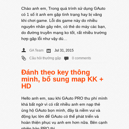
Chào anh em, Trong quá trình sử dụng GAuto
có 1 số ít anh em gặp tình trạng hay bị văng
khi chơi game. Lỗi dis game này do nhiều
nguyên nhân gây nên, có thẻ do máy các bạn,
do đường truyền mạng ko tốt, rất nhiều trường
hợp gặp lỗi như vậy dù…
GA Team
Jul 31, 2015
Câu hỏi thường gặp
0 comments
Đánh theo key thông
minh, bổ sung map KK +
HD
Hello anh em, sau khi GAuto PRO thu phí mình
khá bất ngờ vì có rất nhiều anh em nạp thẻ
ủng hộ GAuto bọn mình, đây là niềm vui và
động lực lớn để GAuto có thể phát triển và
hoàn thiện phục vụ anh em hơn nữa. Bên cạnh
phiên bản PRO thì…