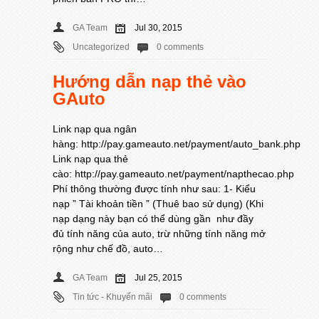
GA Team
Jul 30, 2015
Uncategorized
0 comments
Hướng dẫn nạp thẻ vào
GAuto
Link nạp qua ngân
hàng: http://pay.gameauto.net/payment/auto_bank.php
Link nạp qua thẻ
cào: http://pay.gameauto.net/payment/napthecao.php
Phí thông thường được tính như sau: 1- Kiểu
nạp ” Tài khoản tiền ” (Thuê bao sử dụng) (Khi
nạp dạng này bạn có thể dùng gần như đầy
đủ tính năng của auto, trừ những tính năng mở
rộng như chế đồ, auto…
GA Team
Jul 25, 2015
Tin tức - Khuyến mãi
0 comments