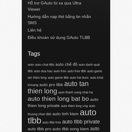
Hỗ trợ GAuto từ xa qua Ultra
Viewer
Hướng dẫn nạp thẻ bằng tin nhắn
SMS
Liên hệ
Điều khoản sử dụng GAuto TLBB
Tags
auto chế đồ
auto
auto chat tlbb
auto danh quai
tlbb
auto dua hau
auto free
auto free tlbb
auto game
tan thien long
auto game tlbb
auto hai duoc
auto khai
auto tan
auto pro tlbb
khoang
thien long
auto thanh sang nhat ha
auto thien long bat bo
auto
thien long private
auto thien long vng
auto
auto
auto tinh kiem
thuong nhan tlbb
tlbb
auto tlbb private
auto tlbb free
auto
auto tlbb pro
auto tlbb song kiem