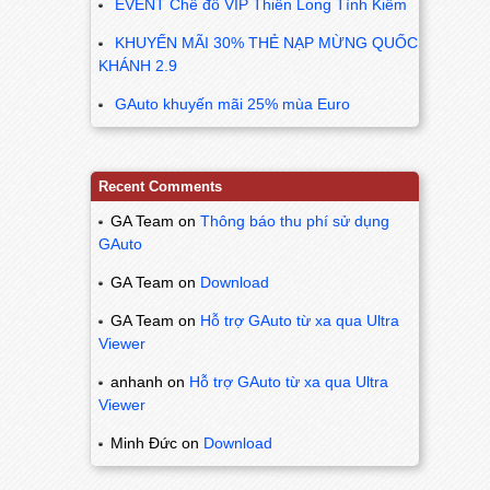
EVENT Chế đồ VIP Thiên Long Tình Kiếm
KHUYẾN MÃI 30% THẺ NẠP MỪNG QUỐC
KHÁNH 2.9
GAuto khuyến mãi 25% mùa Euro
Recent Comments
GA Team
on
Thông báo thu phí sử dụng
GAuto
GA Team
on
Download
GA Team
on
Hỗ trợ GAuto từ xa qua Ultra
Viewer
anhanh
on
Hỗ trợ GAuto từ xa qua Ultra
Viewer
Minh Đức
on
Download