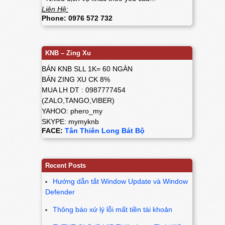
Liên Hệ:
Phone: 0976 572 732
KNB – Zing Xu
BÁN KNB SLL 1K= 60 NGÀN
BÁN ZING XU CK 8%
MUA LH DT : 0987777454
(ZALO,TANGO,VIBER)
YAHOO: phero_my
SKYPE: mymyknb
FACE:
Tân Thiên Long Bát Bộ
Recent Posts
Hướng dẫn tắt Window Update và Window
Defender
Thông báo xử lý lỗi mất tiền tài khoản