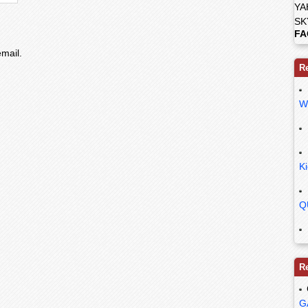
YA
SK
FA
mail.
R
W
K
Q
R
G