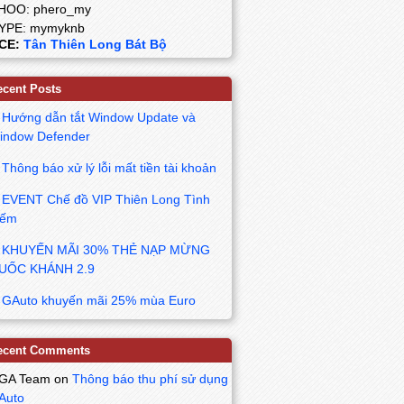
HOO: phero_my
YPE: mymyknb
CE:
Tân Thiên Long Bát Bộ
ecent Posts
Hướng dẫn tắt Window Update và
indow Defender
Thông báo xử lý lỗi mất tiền tài khoản
EVENT Chế đồ VIP Thiên Long Tình
iếm
KHUYẾN MÃI 30% THẺ NẠP MỪNG
UỐC KHÁNH 2.9
GAuto khuyến mãi 25% mùa Euro
ecent Comments
GA Team
on
Thông báo thu phí sử dụng
Auto