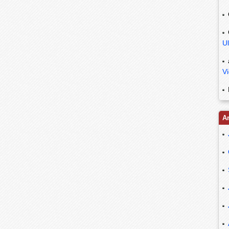
Ul
V
A