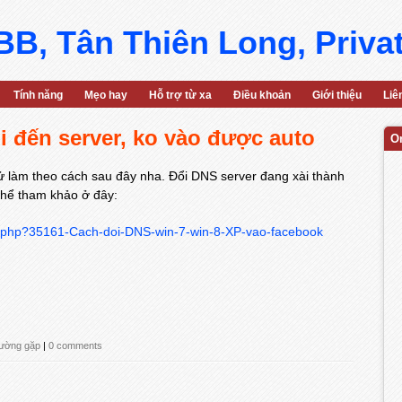
B, Tân Thiên Long, Priva
Tính năng
Mẹo hay
Hỗ trợ từ xa
Điều khoản
Giới thiệu
Liê
i đến server, ko vào được auto
O
 làm theo cách sau đây nha. Đổi DNS server đang xài thành
thể tham khảo ở đây:
d.php?35161-Cach-doi-DNS-win-7-win-8-XP-vao-facebook
hường gặp
|
0 comments