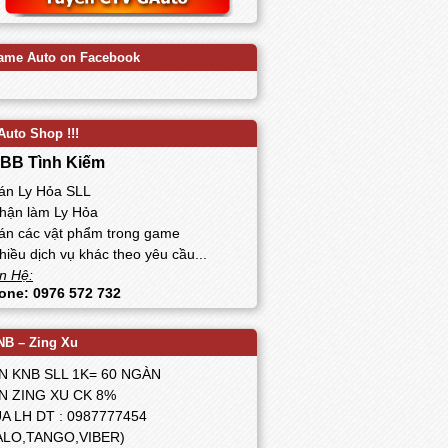
ame Auto on Facebook
Auto Shop !!!
BB Tình Kiếm
Bán Ly Hỏa SLL
Nhận làm Ly Hỏa
Bán các vật phẩm trong game
hiều dịch vụ khác theo yêu cầu...
n Hệ:
one: 0976 572 732
NB – Zing Xu
N KNB SLL 1K= 60 NGÀN
N ZING XU CK 8%
A LH DT : 0987777454
ALO,TANGO,VIBER)