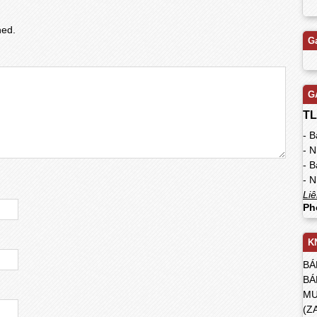
hed.
G
G
TL
- 
- 
- 
- N
Liê
Ph
K
BÁ
BÁ
MU
(Z