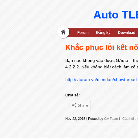
Auto TLB
Forum
Đăng ký
Download
Khắc phục lỗi kết nố
Bạn nào không vào được GAuto – thử
4.2.2.2. Nếu không biết cách làm có 
http://vforum.vn/diendan/showthrea
Chia sẻ:
Share
Nov 22, 2015 | Posted by
GA Team
in
Câu hỏi t