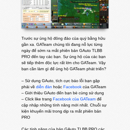
Trước sự ủng hộ đông đảo của quý bằng hữu
gần xa. GATeam chúng tôi đang nỗ lực từng
ngày để sớm ra mắt phiên bản GAuto TLBB
PRO đến tay các bạn. Sự ủng hộ của các bạn
sẽ tiếp thêm độc lực rất lớn cho GATeam. Vậy
bạn cần làm gì để ủng hộ GATeam phát triển?
– Sử dụng GAuto, tích cực báo lỗi bạn gặp
phải về
diễn đàn
hoặc
Facebook
của GATeam
– Giới thiệu GAuto đến bạn bè cùng sử dụng
– Click like trang
Facebook của GATeam
để
cập nhập những tính năng mới nhất. Chuỗi sự
kiện khuyến mãi trong dịp ra mắt phiên bản
PRO
Các tính năng của bản GAuto TLBB PRO các