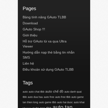
Pages
Bảng tính năng GAuto TLBB
Download
GAuto Shop !!!
Giới thiệu
Hỗ trợ GAuto từ xa qua Ultra
Viewer
Hướng dẫn nạp thẻ bằng tin nhắn
SMS
Liên hệ
Điều khoản sử dụng GAuto TLBB
Tags
auto chế đồ
auto
auto chat tlbb
auto danh quai
tlbb
auto dua hau
auto free
auto free tlbb
auto game
tan thien long
auto game tlbb
auto hai duoc
auto khai
auto tan
auto pro tlbb