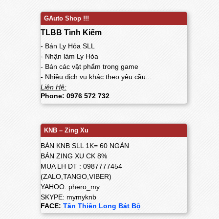
GAuto Shop !!!
TLBB Tình Kiếm
- Bán Ly Hỏa SLL
- Nhận làm Ly Hỏa
- Bán các vật phẩm trong game
- Nhiều dịch vụ khác theo yêu cầu...
Liên Hệ:
Phone: 0976 572 732
KNB – Zing Xu
BÁN KNB SLL 1K= 60 NGÀN
BÁN ZING XU CK 8%
MUA LH DT : 0987777454
(ZALO,TANGO,VIBER)
YAHOO: phero_my
SKYPE: mymyknb
FACE:
Tân Thiên Long Bát Bộ