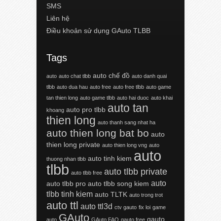
SMS
Liên hệ
Điều khoản sử dụng GAuto TLBB
Tags
auto chế đồ
auto
auto chat tlbb
auto danh quai
tlbb
auto dua hau
auto free
auto free tlbb
auto game
tan thien long
auto game tlbb
auto hai duoc
auto khai
auto tan
auto pro tlbb
khoang
thien long
auto thanh sang nhat ha
auto thien long bat bo
auto
thien long private
auto thien long vng
auto
auto
auto tinh kiem
thuong nhan tlbb
tlbb
auto tlbb private
auto tlbb free
auto
auto tlbb pro
auto tlbb song kiem
tlbb tinh kiem
auto TLTK
auto trong trot
auto ttl
auto ttl3d
ctv gauto
fix loi
game
GAuto
gauto
auto
GAuto FAQ
gauto free