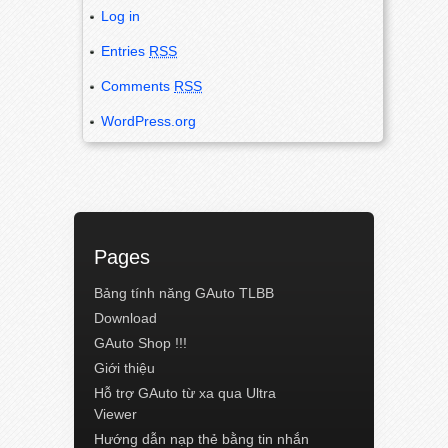
Log in
Entries
RSS
Comments
RSS
WordPress.org
Pages
Bảng tính năng GAuto TLBB
Download
GAuto Shop !!!
Giới thiệu
Hỗ trợ GAuto từ xa qua Ultra
Viewer
Hướng dẫn nạp thẻ bằng tin nhắn