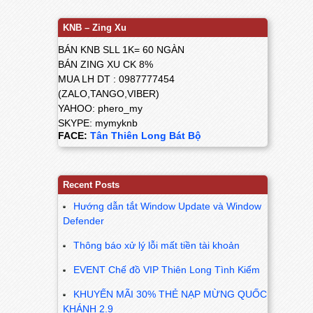
KNB – Zing Xu
BÁN KNB SLL 1K= 60 NGÀN
BÁN ZING XU CK 8%
MUA LH DT : 0987777454
(ZALO,TANGO,VIBER)
YAHOO: phero_my
SKYPE: mymyknb
FACE:
Tân Thiên Long Bát Bộ
Recent Posts
Hướng dẫn tắt Window Update và Window
Defender
Thông báo xử lý lỗi mất tiền tài khoản
EVENT Chế đồ VIP Thiên Long Tình Kiếm
KHUYẾN MÃI 30% THẺ NẠP MỪNG QUỐC
KHÁNH 2.9