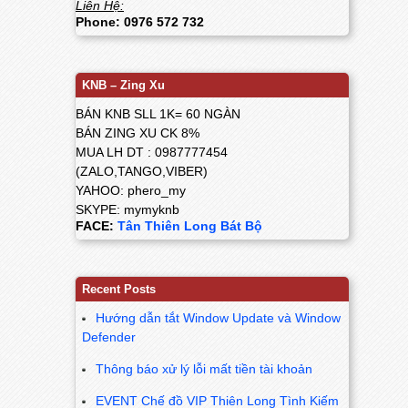
Liên Hệ:
Phone: 0976 572 732
KNB – Zing Xu
BÁN KNB SLL 1K= 60 NGÀN
BÁN ZING XU CK 8%
MUA LH DT : 0987777454
(ZALO,TANGO,VIBER)
YAHOO: phero_my
SKYPE: mymyknb
FACE:
Tân Thiên Long Bát Bộ
Recent Posts
Hướng dẫn tắt Window Update và Window
Defender
Thông báo xử lý lỗi mất tiền tài khoản
EVENT Chế đồ VIP Thiên Long Tình Kiếm