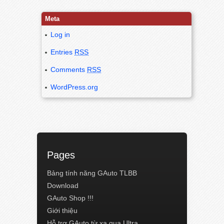
Meta
Log in
Entries
RSS
Comments
RSS
WordPress.org
Pages
Bảng tính năng GAuto TLBB
Download
GAuto Shop !!!
Giới thiệu
Hỗ trợ GAuto từ xa qua Ultra