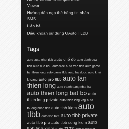
Viewer
Hướng dẫn nạp thẻ bằng tin nhắn
SMS
Liên hệ
Điều khoản sử dụng GAuto TLBB
Tags
auto chế đồ
auto
auto chat tlbb
auto danh quai
tlbb
auto dua hau
auto free
auto free tlbb
auto game
tan thien long
auto game tlbb
auto hai duoc
auto khai
auto tan
auto pro tlbb
khoang
thien long
auto thanh sang nhat ha
auto thien long bat bo
auto
thien long private
auto thien long vng
auto
auto
auto tinh kiem
thuong nhan tlbb
tlbb
auto tlbb private
auto tlbb free
auto
auto tlbb pro
auto tlbb song kiem
tlbb tinh kiem
auto TLTK