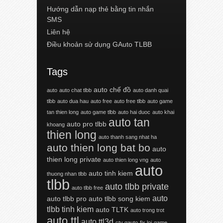
Hướng dẫn nạp thẻ bằng tin nhắn
SMS
Liên hệ
Điều khoản sử dụng GAuto TLBB
Tags
auto chế đồ
auto
auto chat tlbb
auto danh quai
tlbb
auto dua hau
auto free
auto free tlbb
auto game
tan thien long
auto game tlbb
auto hai duoc
auto khai
auto tan
auto pro tlbb
khoang
thien long
auto thanh sang nhat ha
auto thien long bat bo
auto
thien long private
auto thien long vng
auto
auto
auto tinh kiem
thuong nhan tlbb
tlbb
auto tlbb private
auto tlbb free
auto
auto tlbb pro
auto tlbb song kiem
tlbb tinh kiem
auto TLTK
auto trong trot
auto ttl
auto ttl3d
ctv gauto
fix loi
game