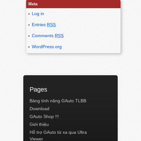
Meta
Log in
Entries
RSS
Comments
RSS
WordPress.org
Pages
Bảng tính năng GAuto TLBB
Download
GAuto Shop !!!
Giới thiệu
Hỗ trợ GAuto từ xa qua Ultra
Viewer