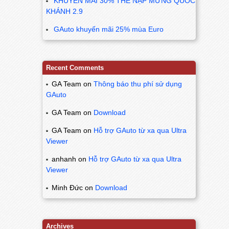
KHUYẾN MÃI 30% THẺ NẠP MỪNG QUỐC
KHÁNH 2.9
GAuto khuyến mãi 25% mùa Euro
Recent Comments
GA Team
on
Thông báo thu phí sử dụng
GAuto
GA Team
on
Download
GA Team
on
Hỗ trợ GAuto từ xa qua Ultra
Viewer
anhanh
on
Hỗ trợ GAuto từ xa qua Ultra
Viewer
Minh Đức
on
Download
Archives