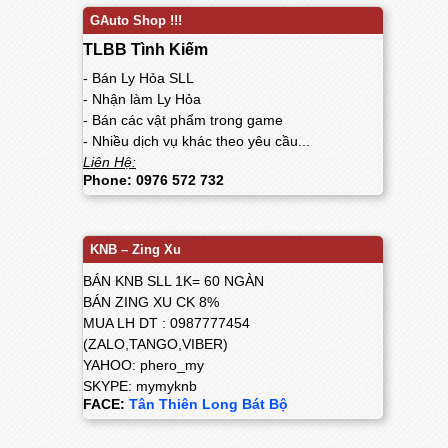
GAuto Shop !!!
TLBB Tình Kiếm
- Bán Ly Hỏa SLL
- Nhận làm Ly Hỏa
- Bán các vật phẩm trong game
- Nhiều dịch vụ khác theo yêu cầu...
Liên Hệ:
Phone: 0976 572 732
KNB – Zing Xu
BÁN KNB SLL 1K= 60 NGÀN
BÁN ZING XU CK 8%
MUA LH DT : 0987777454
(ZALO,TANGO,VIBER)
YAHOO: phero_my
SKYPE: mymyknb
FACE:
Tân Thiên Long Bát Bộ