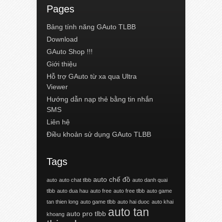
Pages
Bảng tính năng GAuto TLBB
Download
GAuto Shop !!!
Giới thiệu
Hỗ trợ GAuto từ xa qua Ultra
Viewer
Hướng dẫn nạp thẻ bằng tin nhắn
SMS
Liên hệ
Điều khoản sử dụng GAuto TLBB
Tags
auto chế đồ
auto
auto chat tlbb
auto danh quai
tlbb
auto dua hau
auto free
auto free tlbb
auto game
tan thien long
auto game tlbb
auto hai duoc
auto khai
auto tan
auto pro tlbb
khoang