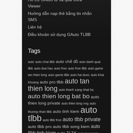
Viewer
Hướng dẫn nạp thẻ bằng tin nhắn
SMS
Liên hệ
Điều khoản sử dụng GAuto TLBB
Tags
auto chế đồ
auto
auto chat tlbb
auto danh quai
tlbb
auto dua hau
auto free
auto free tlbb
auto game
tan thien long
auto game tlbb
auto hai duoc
auto khai
auto tan
auto pro tlbb
khoang
thien long
auto thanh sang nhat ha
auto thien long bat bo
auto
thien long private
auto thien long vng
auto
auto
auto tinh kiem
thuong nhan tlbb
tlbb
auto tlbb private
auto tlbb free
auto
auto tlbb pro
auto tlbb song kiem
tlbb tinh kiem
auto TLTK