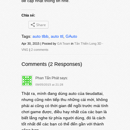
để cập nhật thông tin nhé.
Chia sẻ:
Share
Tags:
auto tlbb
,
auto ttl
,
GAuto
Apr 30, 2015 | Posted by
GA Team
in
Tân Thiên Long 3D -
VNG
|
2 comments
Comments (2 Responses)
Phan Tấn Phát
says:
09/05/2015 at 21:28
Thật ra, mình đang dùng auto của tieudattai,
nhưng cũng nên tiếp thu những cái mới, không
phải ai cũng có thời gian để ngồi trước mái tính
chơi game được, điều hay nhất của các bạn là
biết lắng nghe từ phía người dùng, đó là cách
tốt nhất để các bạn có thể đến gần với thành
công hơn.