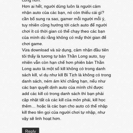
Hơn ai hết, người dùng luôn là người cảm
nhận auto của các bạn, nó còn thiếu cái gì?
cần bổ sung ra sao, gamer mỗi người mỗi ý,
tuy nhiên cũng hướng tới cách auto để người
chơi ít có thời gian có thể chạy theo các bạn
của mình dù rằng không có mấy thời gian để
chơi game.
Vừa download và sử dụng, cảm nhận đầu tiên
tôi thấy là tương tự bản Thần Long auto, tuy
nhiên vẫn còn hạn chế hơn phiên bản Thần
Long auto là một số kill không có trong danh
sách kill, ví dụ như kill Bí Tịch là không có trong
danh sách, ném ám khí chẳng hạn, nếu như
các bạn quyết dịnh auto của mình chỉ được
add các kill có trong danh sách thì bạn phải
cập nhật tất cả các kill của môn phái, kill học
thêm… hoặc là các bạn cho auto có thể nhập
kill theo tên gọi của người chơi tự nhập, như
vậy sẽ linh hoạt hơn.
Reply