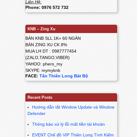
Liên Hệ:
Phone: 0976 572 732
KNB – Zing Xu
BÁN KNB SLL 1K= 60 NGÀN
BÁN ZING XU CK 8%
MUA LH DT : 0987777454
(ZALO,TANGO,VIBER)
YAHOO: phero_my
SKYPE: mymyknb
FACE:
Tân Thiên Long Bát Bộ
Recent Posts
Hướng dẫn tắt Window Update và Window
Defender
Thông báo xử lý lỗi mất tiền tài khoản
EVENT Chế đồ VIP Thiên Long Tình Kiếm