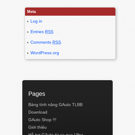
Meta
Log in
Entries
RSS
Comments
RSS
WordPress.org
Pages
Bảng tính năng GAuto TLBB
Download
GAuto Shop !!!
Giới thiệu
Hỗ trợ GAuto từ xa qua Ultra