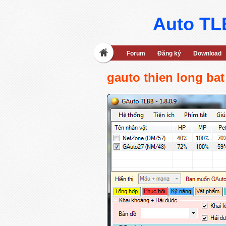
Auto TLB
Forum
Đăng ký
Download
gauto thien long bat