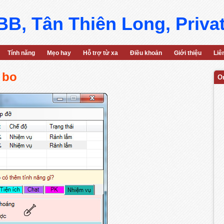
B, Tân Thiên Long, Priva
Tính năng
Mẹo hay
Hỗ trợ từ xa
Điều khoản
Giới thiệu
Liê
 bo
O