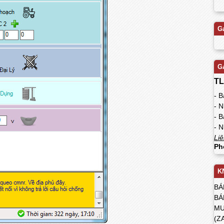
G
G
TL
- 
- 
- 
- N
Liê
Ph
K
BÁ
BÁ
MU
(Z