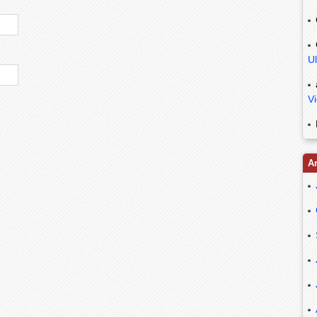
Ul
V
A