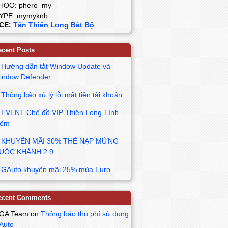
HOO: phero_my
YPE: mymyknb
CE:
Tân Thiên Long Bát Bộ
ecent Posts
Hướng dẫn tắt Window Update và
indow Defender
Thông báo xử lý lỗi mất tiền tài khoản
EVENT Chế đồ VIP Thiên Long Tình
iếm
KHUYẾN MÃI 30% THẺ NẠP MỪNG
UỐC KHÁNH 2.9
GAuto khuyến mãi 25% mùa Euro
ecent Comments
GA Team
on
Thông báo thu phí sử dụng
Auto