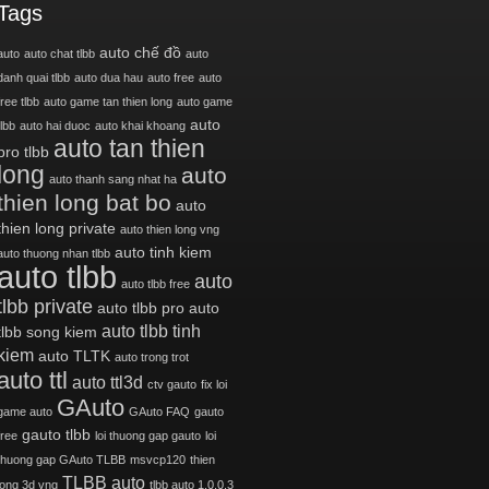
Tags
auto chế đồ
auto
auto chat tlbb
auto
danh quai tlbb
auto dua hau
auto free
auto
free tlbb
auto game tan thien long
auto game
auto
tlbb
auto hai duoc
auto khai khoang
auto tan thien
pro tlbb
long
auto
auto thanh sang nhat ha
thien long bat bo
auto
thien long private
auto thien long vng
auto tinh kiem
auto thuong nhan tlbb
auto tlbb
auto
auto tlbb free
tlbb private
auto tlbb pro
auto
auto tlbb tinh
tlbb song kiem
kiem
auto TLTK
auto trong trot
auto ttl
auto ttl3d
ctv gauto
fix loi
GAuto
game auto
GAuto FAQ
gauto
gauto tlbb
free
loi thuong gap gauto
loi
thuong gap GAuto TLBB
msvcp120
thien
TLBB auto
long 3d vng
tlbb auto 1.0.0.3