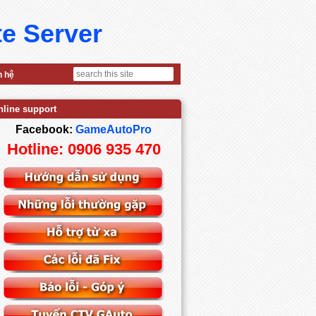
te Server
n hệ
nline support
Facebook:
GameAutoPro
Hotline: 0906 935 470