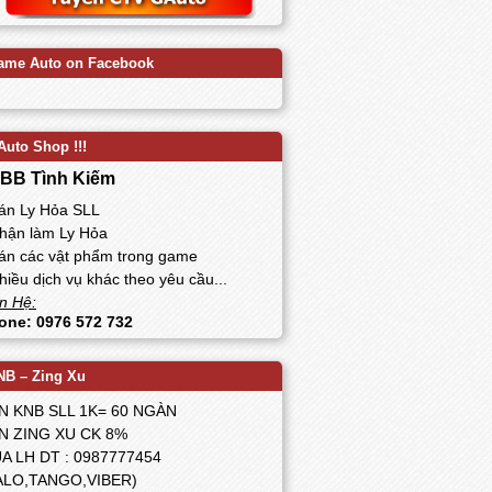
ame Auto on Facebook
Auto Shop !!!
BB Tình Kiếm
Bán Ly Hỏa SLL
Nhận làm Ly Hỏa
Bán các vật phẩm trong game
hiều dịch vụ khác theo yêu cầu...
n Hệ:
one: 0976 572 732
NB – Zing Xu
N KNB SLL 1K= 60 NGÀN
N ZING XU CK 8%
A LH DT : 0987777454
ALO,TANGO,VIBER)