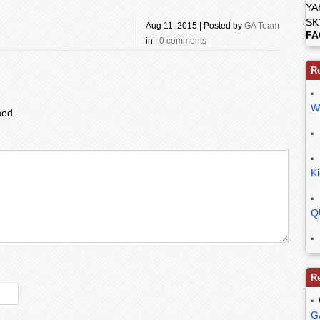
YA
SK
Aug 11, 2015 | Posted by
GA Team
FA
in |
0 comments
R
W
hed.
K
Q
R
G