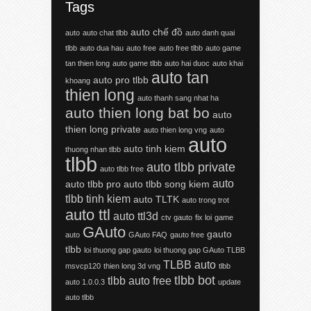
Tags
auto chế đồ
auto
auto chat tlbb
auto danh quai
tlbb
auto dua hau
auto free
auto free tlbb
auto game
tan thien long
auto game tlbb
auto hai duoc
auto khai
auto tan
auto pro tlbb
khoang
thien long
auto thanh sang nhat ha
auto thien long bat bo
auto
thien long private
auto thien long vng
auto
auto
auto tinh kiem
thuong nhan tlbb
tlbb
auto tlbb private
auto tlbb free
auto
auto tlbb pro
auto tlbb song kiem
tlbb tinh kiem
auto TLTK
auto trong trot
auto ttl
auto ttl3d
ctv gauto
fix loi
game
GAuto
gauto
auto
GAuto FAQ
gauto free
tlbb
loi thuong gap gauto
loi thuong gap GAuto TLBB
TLBB auto
msvcp120
thien long 3d vng
tlbb
tlbb bot
tlbb auto free
auto 1.0.0.3
update
auto tlbb