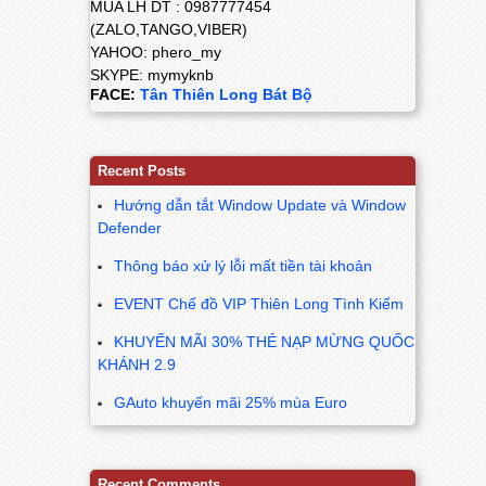
MUA LH DT : 0987777454
(ZALO,TANGO,VIBER)
YAHOO: phero_my
SKYPE: mymyknb
FACE:
Tân Thiên Long Bát Bộ
Recent Posts
Hướng dẫn tắt Window Update và Window
Defender
Thông báo xử lý lỗi mất tiền tài khoản
EVENT Chế đồ VIP Thiên Long Tình Kiếm
KHUYẾN MÃI 30% THẺ NẠP MỪNG QUỐC
KHÁNH 2.9
GAuto khuyến mãi 25% mùa Euro
Recent Comments