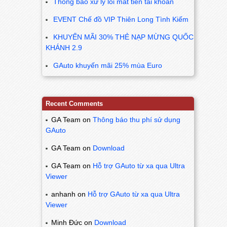
Thông báo xử lý lỗi mất tiền tài khoản
EVENT Chế đồ VIP Thiên Long Tình Kiếm
KHUYẾN MÃI 30% THẺ NẠP MỪNG QUỐC
KHÁNH 2.9
GAuto khuyến mãi 25% mùa Euro
Recent Comments
GA Team
on
Thông báo thu phí sử dụng
GAuto
GA Team
on
Download
GA Team
on
Hỗ trợ GAuto từ xa qua Ultra
Viewer
anhanh
on
Hỗ trợ GAuto từ xa qua Ultra
Viewer
Minh Đức
on
Download