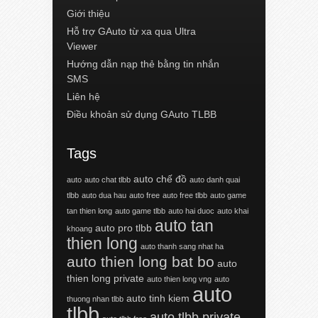
Giới thiệu
Hỗ trợ GAuto từ xa qua Ultra
Viewer
Hướng dẫn nạp thẻ bằng tin nhắn
SMS
Liên hệ
Điều khoản sử dụng GAuto TLBB
Tags
auto chế đồ
auto
auto chat tlbb
auto danh quai
tlbb
auto dua hau
auto free
auto free tlbb
auto game
tan thien long
auto game tlbb
auto hai duoc
auto khai
auto tan
auto pro tlbb
khoang
thien long
auto thanh sang nhat ha
auto thien long bat bo
auto
thien long private
auto thien long vng
auto
auto
auto tinh kiem
thuong nhan tlbb
tlbb
auto tlbb private