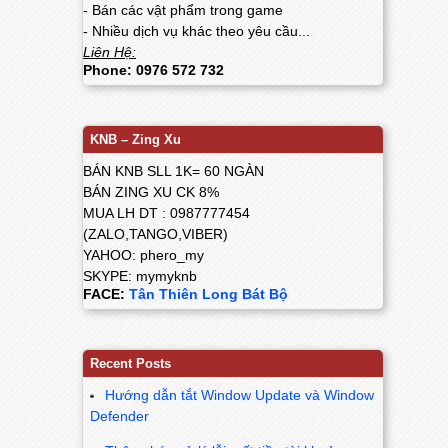
- Bán các vật phẩm trong game
- Nhiều dịch vụ khác theo yêu cầu...
Liên Hệ:
Phone: 0976 572 732
KNB – Zing Xu
BÁN KNB SLL 1K= 60 NGÀN
BÁN ZING XU CK 8%
MUA LH DT : 0987777454
(ZALO,TANGO,VIBER)
YAHOO: phero_my
SKYPE: mymyknb
FACE:
Tân Thiên Long Bát Bộ
Recent Posts
Hướng dẫn tắt Window Update và Window
Defender