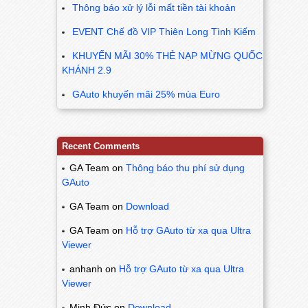
Thông báo xử lý lỗi mất tiền tài khoản
EVENT Chế đồ VIP Thiên Long Tình Kiếm
KHUYẾN MÃI 30% THẺ NẠP MỪNG QUỐC
KHÁNH 2.9
GAuto khuyến mãi 25% mùa Euro
Recent Comments
GA Team
on
Thông báo thu phí sử dụng
GAuto
GA Team
on
Download
GA Team
on
Hỗ trợ GAuto từ xa qua Ultra
Viewer
anhanh
on
Hỗ trợ GAuto từ xa qua Ultra
Viewer
Minh Đức
on
Download