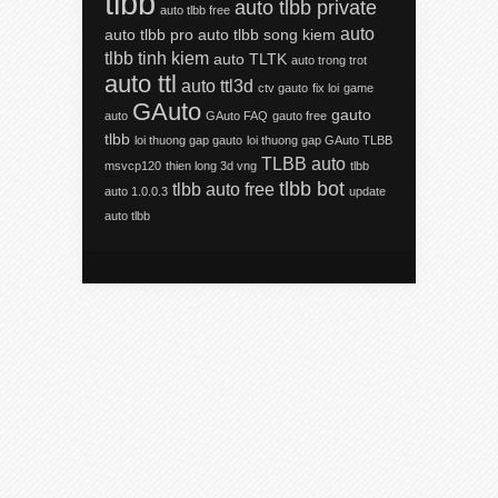
tlbb
auto tlbb private
auto tlbb free
auto
auto tlbb pro
auto tlbb song kiem
tlbb tinh kiem
auto TLTK
auto trong trot
auto ttl
auto ttl3d
ctv gauto
fix loi
game
GAuto
gauto
auto
GAuto FAQ
gauto free
tlbb
loi thuong gap gauto
loi thuong gap GAuto TLBB
TLBB auto
msvcp120
thien long 3d vng
tlbb
tlbb bot
tlbb auto free
auto 1.0.0.3
update
auto tlbb