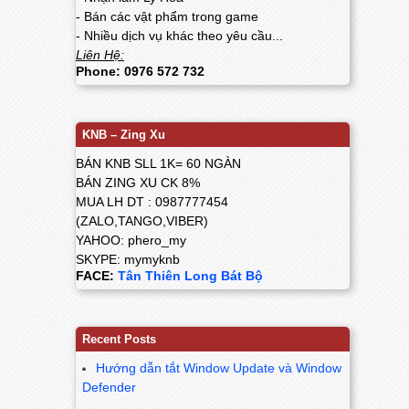
- Bán các vật phẩm trong game
- Nhiều dịch vụ khác theo yêu cầu...
Liên Hệ:
Phone: 0976 572 732
KNB – Zing Xu
BÁN KNB SLL 1K= 60 NGÀN
BÁN ZING XU CK 8%
MUA LH DT : 0987777454
(ZALO,TANGO,VIBER)
YAHOO: phero_my
SKYPE: mymyknb
FACE:
Tân Thiên Long Bát Bộ
Recent Posts
Hướng dẫn tắt Window Update và Window
Defender