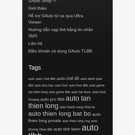
GAuto Shop !!!
Giới thiệu
Hỗ trợ GAuto từ xa qua Ultra
Viewer
Hướng dẫn nạp thẻ bằng tin nhắn
SMS
Liên hệ
Điều khoản sử dụng GAuto TLBB
Tags
auto chế đồ
auto
auto chat tlbb
auto danh quai
tlbb
auto dua hau
auto free
auto free tlbb
auto game
tan thien long
auto game tlbb
auto hai duoc
auto khai
auto tan
auto pro tlbb
khoang
thien long
auto thanh sang nhat ha
auto thien long bat bo
auto
thien long private
auto thien long vng
auto
auto
auto tinh kiem
thuong nhan tlbb