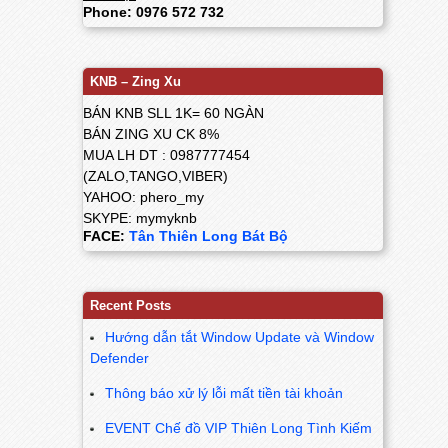
Phone: 0976 572 732
KNB – Zing Xu
BÁN KNB SLL 1K= 60 NGÀN
BÁN ZING XU CK 8%
MUA LH DT : 0987777454
(ZALO,TANGO,VIBER)
YAHOO: phero_my
SKYPE: mymyknb
FACE:
Tân Thiên Long Bát Bộ
Recent Posts
Hướng dẫn tắt Window Update và Window
Defender
Thông báo xử lý lỗi mất tiền tài khoản
EVENT Chế đồ VIP Thiên Long Tình Kiếm