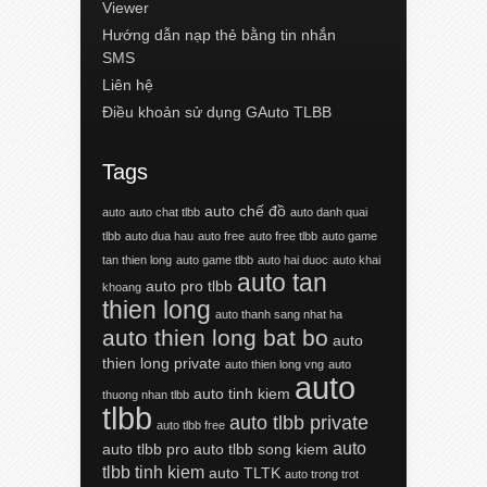
Viewer
Hướng dẫn nạp thẻ bằng tin nhắn
SMS
Liên hệ
Điều khoản sử dụng GAuto TLBB
Tags
auto chế đồ
auto
auto chat tlbb
auto danh quai
tlbb
auto dua hau
auto free
auto free tlbb
auto game
tan thien long
auto game tlbb
auto hai duoc
auto khai
auto tan
auto pro tlbb
khoang
thien long
auto thanh sang nhat ha
auto thien long bat bo
auto
thien long private
auto thien long vng
auto
auto
auto tinh kiem
thuong nhan tlbb
tlbb
auto tlbb private
auto tlbb free
auto
auto tlbb pro
auto tlbb song kiem
tlbb tinh kiem
auto TLTK
auto trong trot