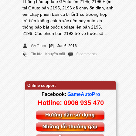
Thông báo update GAuto lên 2195, 2196 Hiện
tại GAuto bản 2195, 2196 đã chạy ổn định, anh
em chạy phiên bản cũ bị lỗi 1 số trường hợp
trừ tiền không chính xác nên nay auto xin
thông báo bắt buộc update lên bản 2195,
2196. Các phiên bản 2192 trở về trước sẽ…
GA Team
Jun 6, 2016
Tin tức - Khuyến mãi
0 comments
Online support
Facebook:
GameAutoPro
Hotline: 0906 935 470