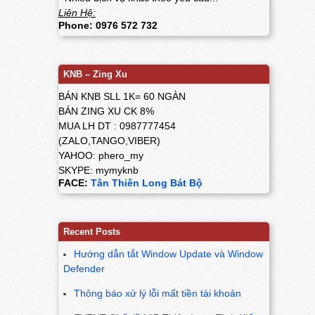
Liên Hệ:
Phone: 0976 572 732
KNB – Zing Xu
BÁN KNB SLL 1K= 60 NGÀN
BÁN ZING XU CK 8%
MUA LH DT : 0987777454
(ZALO,TANGO,VIBER)
YAHOO: phero_my
SKYPE: mymyknb
FACE:
Tân Thiên Long Bát Bộ
Recent Posts
Hướng dẫn tắt Window Update và Window
Defender
Thông báo xử lý lỗi mất tiền tài khoản