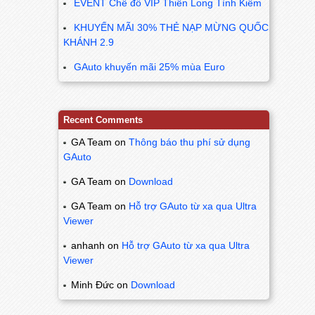
EVENT Chế đồ VIP Thiên Long Tình Kiếm
KHUYẾN MÃI 30% THẺ NẠP MỪNG QUỐC
KHÁNH 2.9
GAuto khuyến mãi 25% mùa Euro
Recent Comments
GA Team
on
Thông báo thu phí sử dụng
GAuto
GA Team
on
Download
GA Team
on
Hỗ trợ GAuto từ xa qua Ultra
Viewer
anhanh
on
Hỗ trợ GAuto từ xa qua Ultra
Viewer
Minh Đức
on
Download