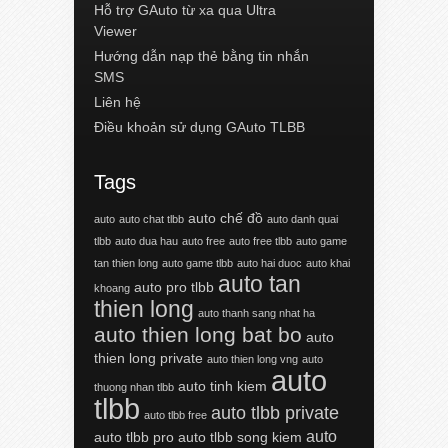
Hỗ trợ GAuto từ xa qua Ultra
Viewer
Hướng dẫn nạp thẻ bằng tin nhắn
SMS
Liên hệ
Điều khoản sử dụng GAuto TLBB
Tags
auto chế đồ
auto
auto chat tlbb
auto danh quai
tlbb
auto dua hau
auto free
auto free tlbb
auto game
tan thien long
auto game tlbb
auto hai duoc
auto khai
auto tan
auto pro tlbb
khoang
thien long
auto thanh sang nhat ha
auto thien long bat bo
auto
thien long private
auto thien long vng
auto
auto
auto tinh kiem
thuong nhan tlbb
tlbb
auto tlbb private
auto tlbb free
auto
auto tlbb pro
auto tlbb song kiem