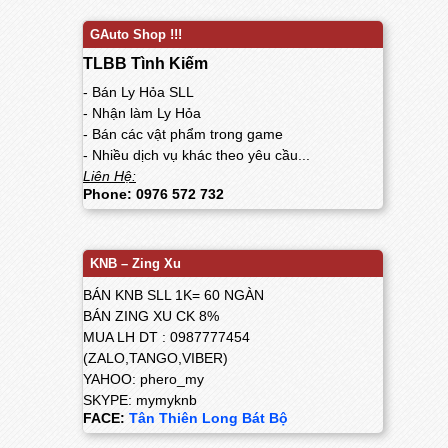
GAuto Shop !!!
TLBB Tình Kiếm
- Bán Ly Hỏa SLL
- Nhận làm Ly Hỏa
- Bán các vật phẩm trong game
- Nhiều dịch vụ khác theo yêu cầu...
Liên Hệ:
Phone: 0976 572 732
KNB – Zing Xu
BÁN KNB SLL 1K= 60 NGÀN
BÁN ZING XU CK 8%
MUA LH DT : 0987777454
(ZALO,TANGO,VIBER)
YAHOO: phero_my
SKYPE: mymyknb
FACE:
Tân Thiên Long Bát Bộ