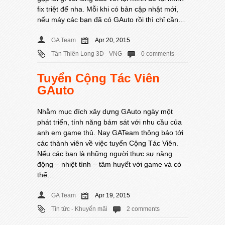
fix triệt để nha. Mỗi khi có bản cập nhật mới,
nếu máy các bạn đã có GAuto rồi thì chỉ cần…
GA Team
Apr 20, 2015
Tân Thiên Long 3D - VNG
0 comments
Tuyển Cộng Tác Viên
GAuto
Nhằm mục đích xây dựng GAuto ngày một
phát triển, tính năng bám sát với nhu cầu của
anh em game thủ. Nay GATeam thông báo tới
các thành viên về việc tuyển Cộng Tác Viên.
Nếu các bạn là những người thực sự năng
động – nhiệt tình – tâm huyết với game và có
thể…
GA Team
Apr 19, 2015
Tin tức - Khuyến mãi
2 comments