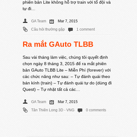
phiên bản Lite không hỗ trợ train với tổ đội và
tự đi…
GA Team
Mar 7, 2015
Câu hỏi thường gặp
1 comment
Ra mắt GAuto TLBB
Sau vài tháng làm việc, chúng tôi quyết định
chọn ngày 8 tháng 3, 2015 để ra mắt phiên
bản GAuto TLBB Lite – Miễn Phí (forever) với
các chức năng như sau: – Tự đánh quái theo
bán kính (train) – Tự đánh quái tự do (dùng đi
Quest) – Tự nhặt tất cả các…
GA Team
Mar 7, 2015
Tân Thiên Long 3D - VNG
0 comments