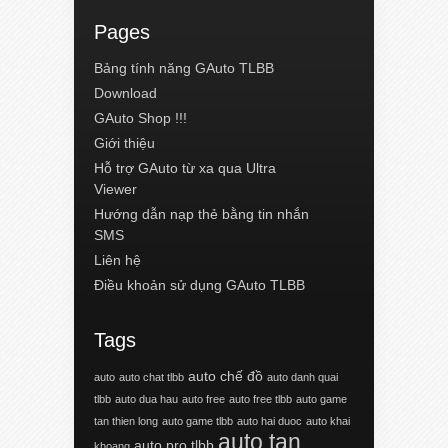
Pages
Bảng tính năng GAuto TLBB
Download
GAuto Shop !!!
Giới thiệu
Hỗ trợ GAuto từ xa qua Ultra
Viewer
Hướng dẫn nạp thẻ bằng tin nhắn
SMS
Liên hệ
Điều khoản sử dụng GAuto TLBB
Tags
auto chế đồ
auto
auto chat tlbb
auto danh quai
tlbb
auto dua hau
auto free
auto free tlbb
auto game
tan thien long
auto game tlbb
auto hai duoc
auto khai
auto tan
auto pro tlbb
khoang