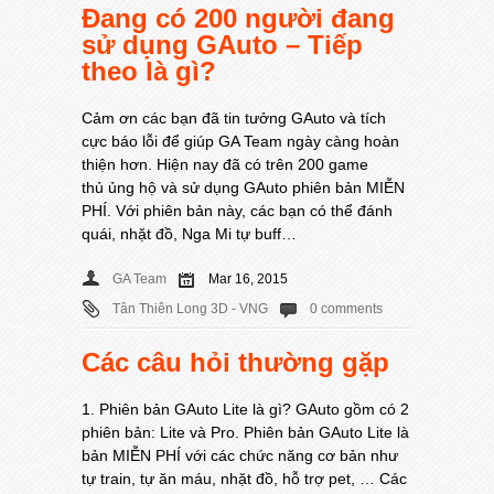
Đang có 200 người đang
sử dụng GAuto – Tiếp
theo là gì?
Cảm ơn các bạn đã tin tưởng GAuto và tích
cực báo lỗi để giúp GA Team ngày càng hoàn
thiện hơn. Hiện nay đã có trên 200 game
thủ ủng hộ và sử dụng GAuto phiên bản MIỄN
PHÍ. Với phiên bản này, các bạn có thể đánh
quái, nhặt đồ, Nga Mi tự buff…
GA Team
Mar 16, 2015
Tân Thiên Long 3D - VNG
0 comments
Các câu hỏi thường gặp
1. Phiên bản GAuto Lite là gì? GAuto gồm có 2
phiên bản: Lite và Pro. Phiên bản GAuto Lite là
bản MIỄN PHÍ với các chức năng cơ bản như
tự train, tự ăn máu, nhặt đồ, hỗ trợ pet, … Các