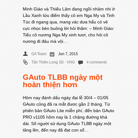
Minh Giáo và Thiếu Lâm đang ngồi nhâm nhi ở
Lầu Xanh tửu điếm thấy cô em Nga My và Tinh
Túc đi ngang qua, mang vác dưa hấu có vẻ
cực nhọc bèn buông lời hỏi thăm: – Minh Giáo:
Tiểu cô nương Nga My xinh tươi, cho hỏi cô
nương đi đâu mà vội…
GA Team
Jun 7, 2015
Tân Thiên Long 3D - VNG
4 comments
GAuto TLBB ngày một
hoàn thiện hơn
Hôm nay đánh dấu ngày đại lễ 30/4 – 01/05
GAuto cũng đã ra mắt được gần 2 tháng. Từ
phiên bản GAuto Lite miễn phí, đến bản GAuto
PRO v1105 hôm nay là 1 chặng đường khá
dài. Số người sử dụng GAuto TLBB ngày một
tăng lên, đến nay đã đạt con số…