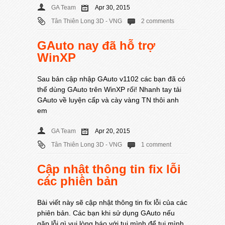
GA Team
Apr 30, 2015
Tân Thiên Long 3D - VNG
2 comments
GAuto nay đã hỗ trợ
WinXP
Sau bản cập nhập GAuto v1102 các bạn đã có
thể dùng GAuto trên WinXP rối! Nhanh tay tải
GAuto về luyện cấp và cày vàng TN thôi anh
em
GA Team
Apr 20, 2015
Tân Thiên Long 3D - VNG
1 comment
Cập nhật thông tin fix lỗi
các phiên bản
Bài viết này sẽ cập nhật thông tin fix lỗi của các
phiên bản. Các bạn khi sử dụng GAuto nếu
gặp lỗi gì vui lòng báo với tụi mình để tụi mình